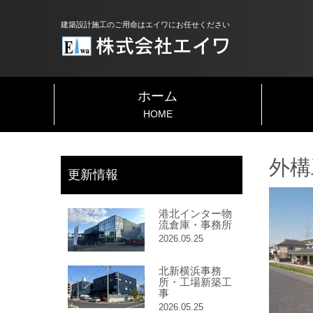
建築設計施工のご用命はエイワにお任せください
ホーム
HOME
外構
更新情報
港北インター物
流倉庫・事務所
2026.05.25
北新横浜事務
所・工場新築工
事
2026.05.25