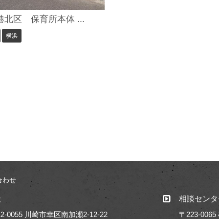
北区 保育所本体 ...
横浜
合わせ
社
相談センタ
2-0055 川崎市幸区南加瀬2-12-22
〒223-00