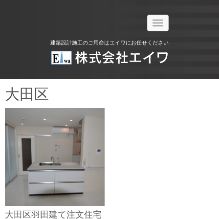
N
a
v
建築設計施工のご用命はエイワにお任せください
i
g
a
t
i
o
大田区
n
大田区羽田建て注文住宅