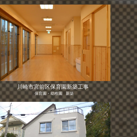
川崎市宮前区保育園新築工事
保育園・幼稚園
新築
|
、