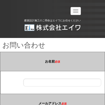
N
a
v
建築設計施工のご用命はエイワにお任せください
i
g
a
t
i
o
お問い合わせ
n
お名前
必須
メールアドレス
必須