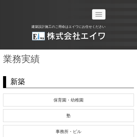
N
a
v
建築設計施工のご用命はエイワにお任せください
i
g
a
t
i
o
業務実績
n
新築
保育園・幼稚園
塾
事務所・ビル