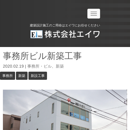
N
a
v
建築設計施工のご用命はエイワにお任せください
i
g
a
t
i
o
事務所ビル新築工事
n
2020.02.19
|
事務所・ビル
、
新築
事務所
新築
新設工事