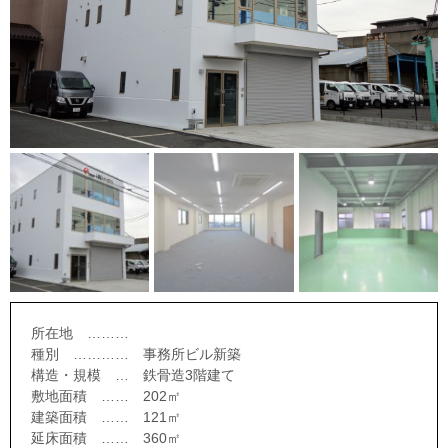
所在地 ………
種別 ………… 事務所ビル新築
構造・規模 … 鉄骨造3階建て
敷地面積 …… 202㎡
建築面積 …… 121㎡
延床面積 …… 360㎡