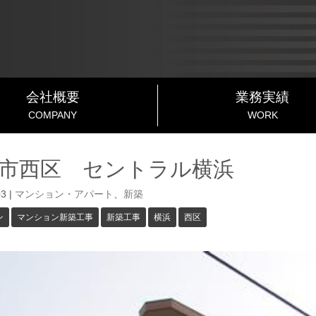
会社概要
業務実績
COMPANY
WORK
市西区 セントラル横浜
03
|
マンション・アパート
、
新築
ン
マンション新築工事
新築工事
横浜
西区