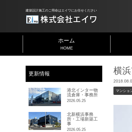
建築設計施工のご用命はエイワにお任せください
ホーム
HOME
横浜
更新情報
2018.08.
港北インター物
マンショ
流倉庫・事務所
2026.05.25
北新横浜事務
所・工場新築工
事
2026.05.25