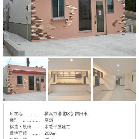
所在地 ……… 横浜市港北区新吉田東
種別 ………… 店舗
構造・規模 … 木造平屋建て
敷地面積 …… 200㎡