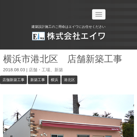
N
a
v
建築設計施工のご用命はエイワにお任せください
i
g
a
t
i
o
横浜市港北区 店舗新築工事
n
2018.08.03
|
店舗・工場
、
新築
店舗新築工事
新築工事
横浜
港北区