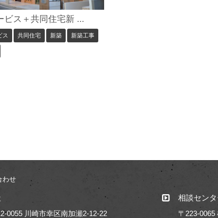
ビス＋共同住宅新 ...
ビス
共同住宅
新築
新築工事
合わせ
社
相談センタ
2-0055 川崎市幸区南加瀬2-12-22
〒223-00