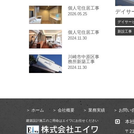
個人宅住居工事
デイサー
2026.05.25
デイサー
新設工事
個人宅住居工事
2024.11.30
川崎市中原区事
務所新築工事
2024.11.30
＞
ホーム
＞
会社概要
＞
業務実績
＞
お問い
建築設計施工のご用命はエイワにお任せください
本
〒21