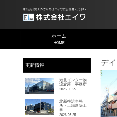
建築設計施工のご用命はエイワにお任せください
ホーム
HOME
デイ
更新情報
港北インター物
流倉庫・事務所
2026.05.25
北新横浜事務
所・工場新築工
事
2026.05.25